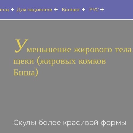
цены
Для пациентов
Контакт
РУС
У
меньшение жирового тела
щеки (жировых комков
Биша)
Скулы более красивой формы