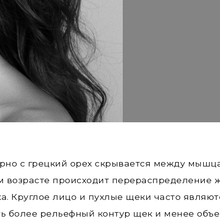
но с грецкий орех скрывается между мышца
м возрасте происходит перераспределение ж
а. Круглое лицо и пухлые щеки часто являют
ить более рельефный контур щек и менее объ